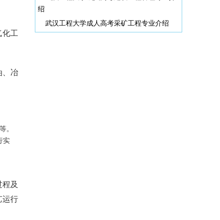
绍
武汉工程大学成人高考采矿工程专业介绍
气化工
油、冶
等。
行实
过程及
艺运行